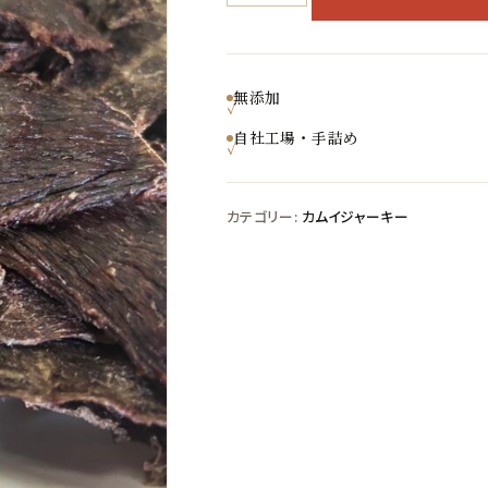
イ
ジャー
キー
無添加
（切
自社工場・手詰め
り
落
カテゴリー:
カムイジャーキー
と
し）
50g
入
り
1
パッ
ク
個