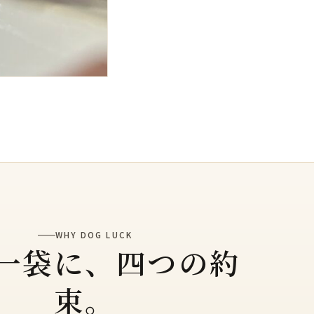
WHY DOG LUCK
一袋に、四つの約
束。