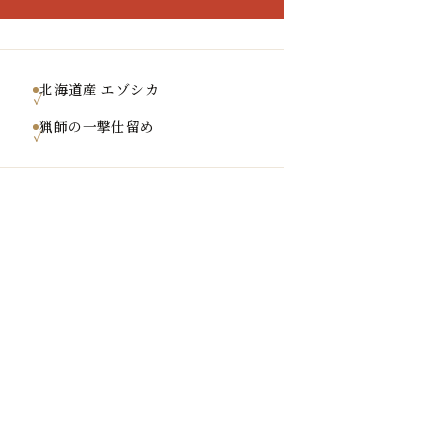
北海道産 エゾシカ
猟師の一撃仕留め