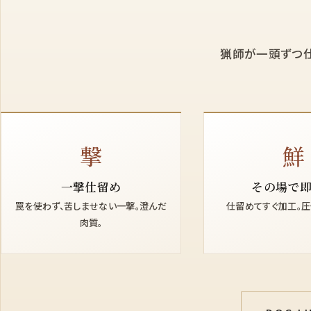
猟師が一頭ずつ仕
撃
鮮
一撃仕留め
その場で
罠を使わず、苦しませない一撃。澄んだ
仕留めてすぐ加工。圧
肉質。