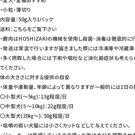
・全犬・全猫おすすめ
・小粒・薄切り
内容量：50g入り1パック
送料：
こちら
をご覧下さい
・鹿肉はHOSHIZAKIの機械を使用し殺菌・消毒は徹底的
・発送は常温で行いますが届きました際には冷凍庫や冷蔵庫
・多く摂取した場合には下痢や嘔吐など消化器症状も考えら
てください。
体の大きさに対する提供の目安
・体重や運動量、年齢によって異なりますが一般的には1日の摂
〇小型犬(～5㎏)：13g程度/日
〇中型犬(５～10㎏)：22g程度/日
〇大型犬(20㎏～)：50g程度/日
・咀嚼の弱い犬猫には小さくカットなどして与えてください。