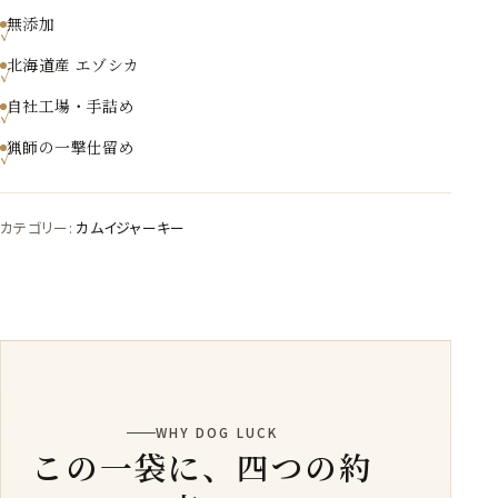
キー
無添加
（ア
北海道産 エゾシカ
バ
ラ
自社工場・手詰め
骨
猟師の一撃仕留め
肉
付）
カテゴリー:
カムイジャーキー
30g
入
り
1
パッ
ク
個
WHY DOG LUCK
この一袋に、四つの約