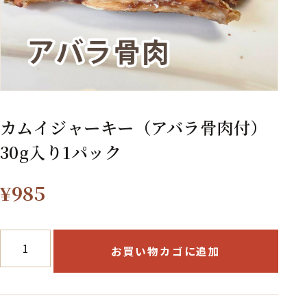
カムイジャーキー（アバラ骨肉付）
30g入り1パック
¥
985
カ
お買い物カゴに追加
ム
イ
ジャー