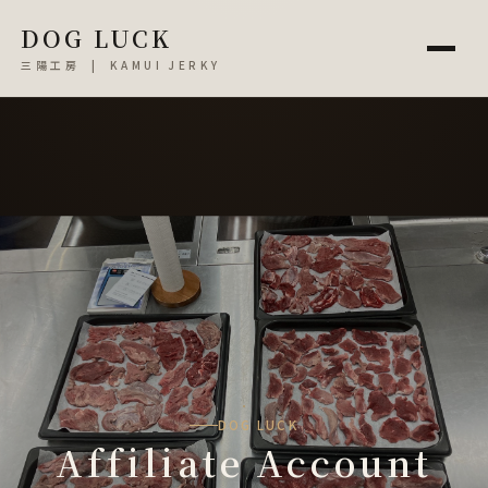
DOG LUCK
三陽工房 | KAMUI JERKY
DOG LUCK
Affiliate Account