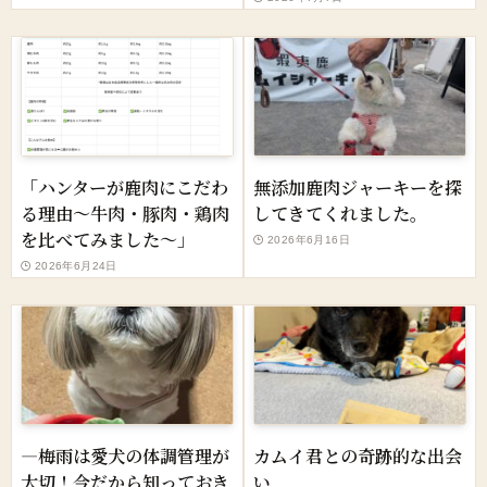
「ハンターが鹿肉にこだわ
無添加鹿肉ジャーキーを探
る理由～牛肉・豚肉・鶏肉
してきてくれました。
を比べてみました～」
2026年6月16日
2026年6月24日
—梅雨は愛犬の体調管理が
カムイ君との奇跡的な出会
大切！今だから知っておき
い