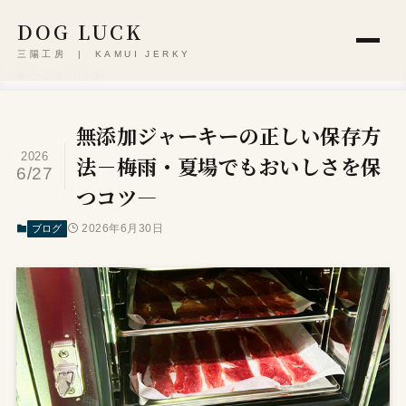
DOG LUCK
三陽工房 | KAMUI JERKY
ホーム
ブログ
無添加ジャーキーの正しい保存方
2026
法－梅雨・夏場でもおいしさを保
6/27
つコツ―
2026年6月30日
ブログ